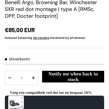
Benelli Argo, Browning Bar, Winchester
SXR red dot montage | type A [RMSc,
DPP, Docter footprint]
€85,00 EUR
Inclusief belasting
Verzending
berekend bij afrekenen.
Uitverkocht
Notify me when back in
Aantal
stock
-
+
Voeg een compatibele red dot toe en bespaar 10%
Use the Previous and Next buttons to navigate through product reco