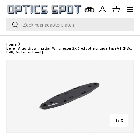
Menu
Ga naar inhoud
Inloggen
Mand
Zoeken
Zoeken
Home
Benelli Argo, Browning Bar, Winchester SXR red dot montage | type A [RMSc,
DPP, Docter footprint]
van
1
/
3