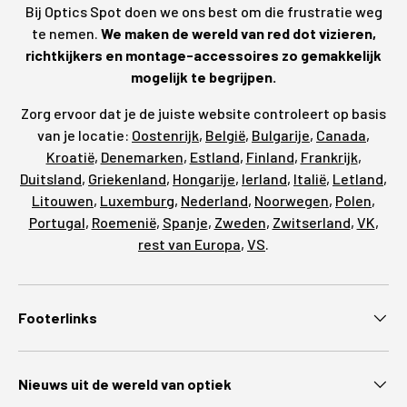
Bij Optics Spot doen we ons best om die frustratie weg
te nemen.
We maken de wereld van red dot vizieren,
richtkijkers en montage-accessoires zo gemakkelijk
mogelijk te begrijpen.
Zorg ervoor dat je de juiste website controleert op basis
van je locatie:
Oostenrijk
,
België
,
Bulgarije
,
Canada
,
Kroatië
,
Denemarken
,
Estland
,
Finland
,
Frankrijk
,
Duitsland
,
Griekenland
,
Hongarije
,
Ierland
,
Italië
,
Letland
,
Litouwen
,
Luxemburg
,
Nederland
,
Noorwegen
,
Polen
,
Portugal
,
Roemenië
,
Spanje
,
Zweden
,
Zwitserland
,
VK
,
rest van Europa
,
VS
.
Footerlinks
Nieuws uit de wereld van optiek