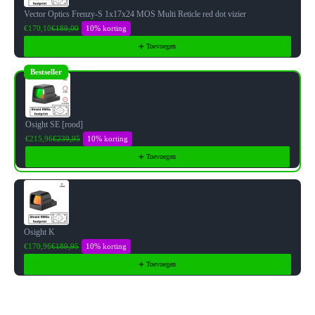
Vector Optics Frenzy-S 1x17x24 MOS Multi Reticle red dot vizier
10% korting
€170,10
€189,00
Toevoegen
Bestseller
Osight SE [rood]
10% korting
€215,96
€239,95
Toevoegen
Osight K
10% korting
€170,96
€189,95
Toevoegen