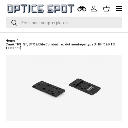
Menu
Ga naar inhoud
Inloggen
Mand
Zoeken
Zoeken
Home
Canik TP9 [SF, SFX & Elite Combat] red dot montage | type B [RMR & RTS
footprint]