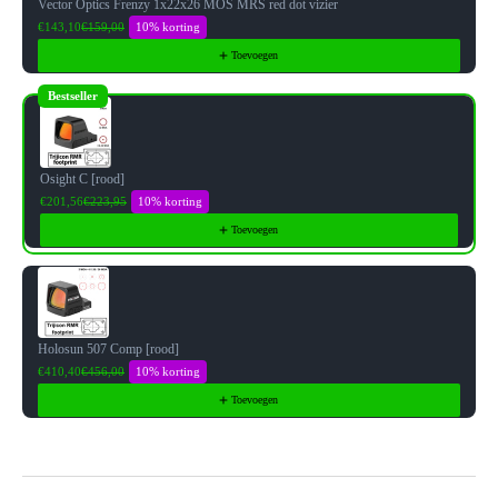
Vector Optics Frenzy 1x22x26 MOS MRS red dot vizier
10% korting
€143,10
€159,00
Toevoegen
Bestseller
Osight C [rood]
10% korting
€201,56
€223,95
Toevoegen
Holosun 507 Comp [rood]
10% korting
€410,40
€456,00
Toevoegen