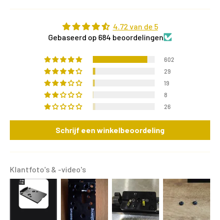
4.72 van de 5
Gebaseerd op 684 beoordelingen
602
29
19
8
26
Schrijf een winkelbeoordeling
Klantfoto's & -video's