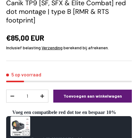
Canik TP9 [SF, SFX & Elite Combat] red
dot montage | type B [RMR & RTS
footprint]
€85,00 EUR
Inclusief belasting
Verzending
berekend bij afrekenen.
5 op voorraad
Aantal
Toevoegen aan winkelwagen
-
+
Voeg een compatibele red dot toe en bespaar 10%
Use the Previous and Next buttons to navigate through product reco