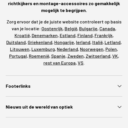
richtkijkers en montage-accessoires zo gemakkelijk
mogelijk te begrijpen.
Zorg ervoor dat je de juiste website controleert op basis
van je locatie:
Oostenrijk
,
België
,
Bulgarije
,
Canada
,
Kroatië
,
Denemarken
,
Estland
,
Finland
,
Frankrijk
,
Duitsland
,
Griekenland
,
Hongarije
,
Ierland
,
Italië
,
Letland
,
Litouwen
,
Luxemburg
,
Nederland
,
Noorwegen
,
Polen
,
Portugal
,
Roemenië
,
Spanje
,
Zweden
,
Zwitserland
,
VK
,
rest van Europa
,
VS
.
Footerlinks
Nieuws uit de wereld van optiek