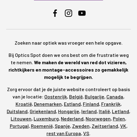
Facebook
Instagram
YouTube
Zoeken naar optiek was vroeger een hele opgave.
Bij Optics Spot doen we ons best om die frustratie weg
te nemen.
We maken de wereld van red dot vizieren,
richtkijkers en montage-accessoires zo gemakkelijk
mogelijk te begrijpen.
Zorg ervoor dat je de juiste website controleert op basis
van je locatie:
Oostenrijk
,
België
,
Bulgarije
,
Canada
,
Kroatië
,
Denemarken
,
Estland
,
Finland
,
Frankrijk
,
Duitsland
,
Griekenland
,
Hongarije
,
Ierland
,
Italië
,
Letland
,
Litouwen
,
Luxemburg
,
Nederland
,
Noorwegen
,
Polen
,
Portugal
,
Roemenië
,
Spanje
,
Zweden
,
Zwitserland
,
VK
,
rest van Europa
,
VS
.