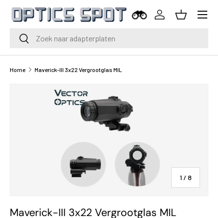
Menu
Ga naar inhoud
Inloggen
Mand
Zoeken
Zoeken
Home
Maverick-III 3x22 Vergrootglas MIL
van
1
/
8
Maverick-III 3x22 Vergrootglas MIL