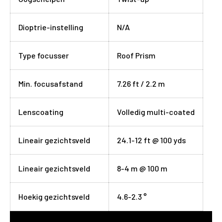
Dioptrie-instelling
N/A
Type focusser
Roof Prism
Min. focusafstand
7.26 ft / 2.2 m
Lenscoating
Volledig multi-coated
Lineair gezichtsveld
24.1-12 ft @ 100 yds
Lineair gezichtsveld
8-4 m @ 100 m
Hoekig gezichtsveld
4.6-2.3 °