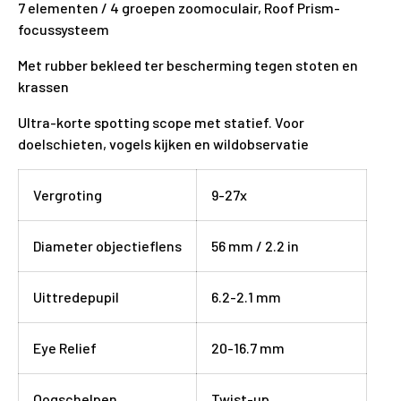
7 elementen / 4 groepen zoomoculair, Roof Prism-
focussysteem
Met rubber bekleed ter bescherming tegen stoten en
krassen
Ultra-korte spotting scope met statief. Voor
doelschieten, vogels kijken en wildobservatie
Vergroting
9-27x
Diameter objectieflens
56 mm / 2.2 in
Uittredepupil
6.2-2.1 mm
Eye Relief
20-16.7 mm
Oogschelpen
Twist-up