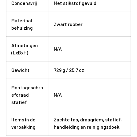
Condensvrij
Met stikstof gevuld
Materiaal
Zwart rubber
behuizing
Afmetingen
N/A
(LxBxH)
Gewicht
729 g / 25.7 oz
Montageschro
efdraad
N/A
statief
Items in de
Zachte tas, draagriem, statief,
verpakking
handleiding en reinigingsdoek.