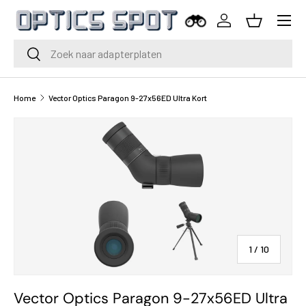
Menu
Ga naar inhoud
Inloggen
Mand
Zoeken
Zoeken
Home
Vector Optics Paragon 9-27x56ED Ultra Kort
van
1
/
10
Vector Optics Paragon 9-27x56ED Ultra