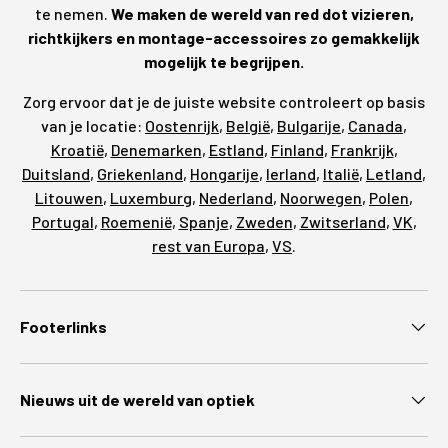
te nemen.
We maken de wereld van red dot vizieren,
richtkijkers en montage-accessoires zo gemakkelijk
mogelijk te begrijpen.
Zorg ervoor dat je de juiste website controleert op basis
van je locatie:
Oostenrijk
,
België
,
Bulgarije
,
Canada
,
Kroatië
,
Denemarken
,
Estland
,
Finland
,
Frankrijk
,
Duitsland
,
Griekenland
,
Hongarije
,
Ierland
,
Italië
,
Letland
,
Litouwen
,
Luxemburg
,
Nederland
,
Noorwegen
,
Polen
,
Portugal
,
Roemenië
,
Spanje
,
Zweden
,
Zwitserland
,
VK
,
rest van Europa
,
VS
.
Footerlinks
Nieuws uit de wereld van optiek