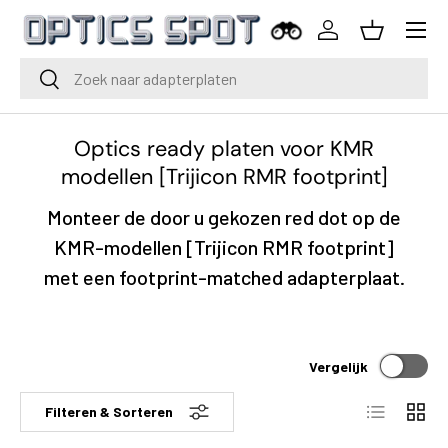
Menu
Ga naar inhoud
Inloggen
Mand
Zoeken
Zoeken
Optics ready platen voor KMR
modellen [Trijicon RMR footprint]
Monteer de door u gekozen red dot op de
KMR-modellen [Trijicon RMR footprint]
met een footprint-matched adapterplaat.
Vergelijk
Lijst
Raste
Filteren & Sorteren