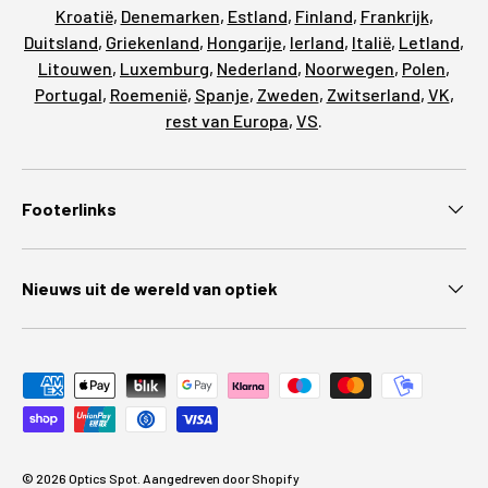
Kroatië
,
Denemarken
,
Estland
,
Finland
,
Frankrijk
,
Duitsland
,
Griekenland
,
Hongarije
,
Ierland
,
Italië
,
Letland
,
Litouwen
,
Luxemburg
,
Nederland
,
Noorwegen
,
Polen
,
Portugal
,
Roemenië
,
Spanje
,
Zweden
,
Zwitserland
,
VK
,
rest van Europa
,
VS
.
Footerlinks
Nieuws uit de wereld van optiek
Geaccepteerde betaalmethoden
© 2026
Optics Spot
.
Aangedreven door Shopify