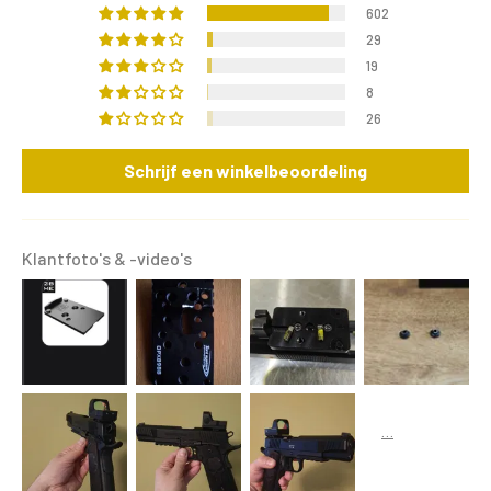
602
29
19
8
26
Schrijf een winkelbeoordeling
Klantfoto's & -video's