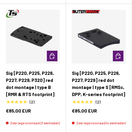
Toevoegen aan winkelwagen
Toevoeg
Sig [P220, P225, P226,
Sig [P220, P225, P226,
P227, P229, P320] red
P227, P229] red dot
dot montage | type B
montage | type S [RMSc,
[RMR & RTS footprint]
DPP, K-series footprint]
★★★★★
★★★★★
(2)
(2)
€85,00 EUR
€85,00 EUR
Zeer lage voorraad (3 eenheden)
Zeer lage voorraad (4 eenheden)