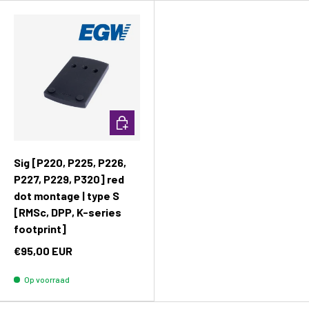
Toevoegen aan winkelwagen
Sig [P220, P225, P226,
P227, P229, P320] red
dot montage | type S
[RMSc, DPP, K-series
footprint]
€95,00 EUR
Op voorraad