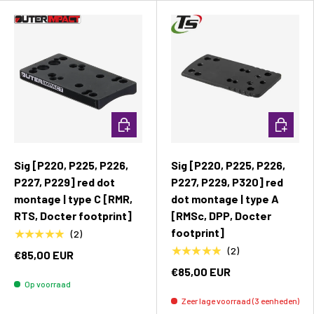
Toevoegen aan winkelwagen
Toevoeg
Sig [P220, P225, P226,
Sig [P220, P225, P226,
P227, P229] red dot
P227, P229, P320] red
montage | type C [RMR,
dot montage | type A
RTS, Docter footprint]
[RMSc, DPP, Docter
footprint]
★★★★★
(2)
★★★★★
(2)
€85,00 EUR
€85,00 EUR
Op voorraad
Zeer lage voorraad (3 eenheden)