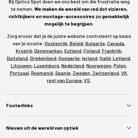
Bij Optics Spot doen we ons best om die frustratie weg
te nemen.
We maken de wereld van red dot vizieren,
richtkijkers en montage-accessoires zo gemakkelijk
mogelijk te begrijpen.
Zorg ervoor dat je de juiste website controleert op basis
van je locatie:
Oostenrijk
,
België
,
Bulgarije
,
Canada
,
Kroatië
,
Denemarken
,
Estland
,
Finland
,
Frankrijk
,
Duitsland
,
Griekenland
,
Hongarije
,
Ierland
,
Italië
,
Letland
,
Litouwen
,
Luxemburg
,
Nederland
,
Noorwegen
,
Polen
,
Portugal
,
Roemenië
,
Spanje
,
Zweden
,
Zwitserland
,
VK
,
rest van Europa
,
VS
.
Footerlinks
Nieuws uit de wereld van optiek