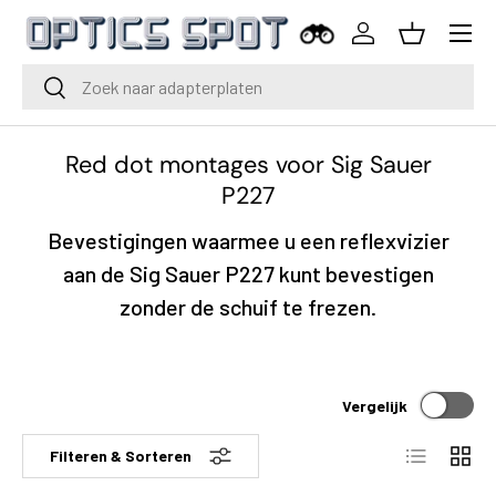
Menu
Ga naar inhoud
Inloggen
Mand
Zoeken
Zoeken
Red dot montages voor Sig Sauer
P227
Bevestigingen waarmee u een reflexvizier
aan de Sig Sauer P227 kunt bevestigen
zonder de schuif te frezen.
Vergelijk
Lijst
Raste
Filteren & Sorteren