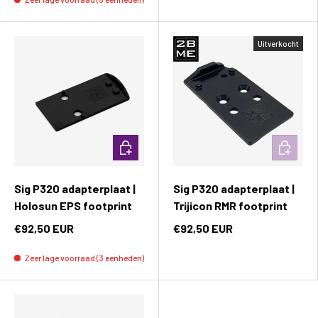
Uitverkocht
Toevoegen aan winkelwagen
Toevoeg
Sig P320 adapterplaat |
Sig P320 adapterplaat |
Holosun EPS footprint
Trijicon RMR footprint
€92,50 EUR
€92,50 EUR
Zeer lage voorraad (3 eenheden)