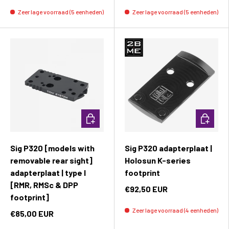
Zeer lage voorraad (5 eenheden)
Zeer lage voorraad (5 eenheden)
Toevoegen aan winkelwagen
Toevoeg
Sig P320 [models with
Sig P320 adapterplaat |
removable rear sight]
Holosun K-series
adapterplaat | type I
footprint
[RMR, RMSc & DPP
€92,50 EUR
footprint]
Zeer lage voorraad (4 eenheden)
€85,00 EUR