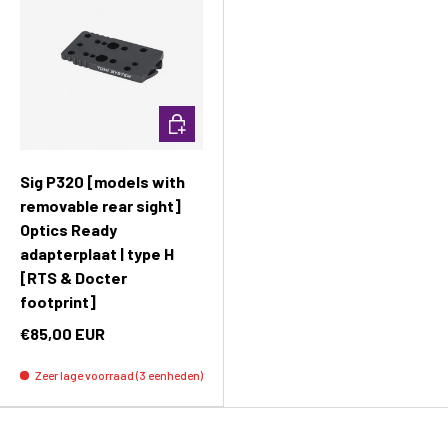
Toevoegen aan winkelwagen
Sig P320 [models with
removable rear sight]
Optics Ready
adapterplaat | type H
[RTS & Docter
footprint]
€85,00 EUR
Zeer lage voorraad (3 eenheden)