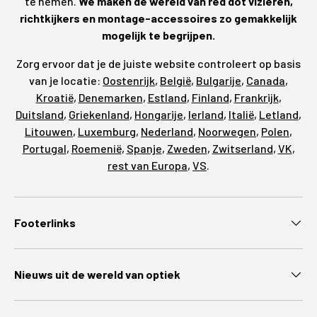
te nemen.
We maken de wereld van red dot vizieren,
richtkijkers en montage-accessoires zo gemakkelijk
mogelijk te begrijpen.
Zorg ervoor dat je de juiste website controleert op basis
van je locatie:
Oostenrijk
,
België
,
Bulgarije
,
Canada
,
Kroatië
,
Denemarken
,
Estland
,
Finland
,
Frankrijk
,
Duitsland
,
Griekenland
,
Hongarije
,
Ierland
,
Italië
,
Letland
,
Litouwen
,
Luxemburg
,
Nederland
,
Noorwegen
,
Polen
,
Portugal
,
Roemenië
,
Spanje
,
Zweden
,
Zwitserland
,
VK
,
rest van Europa
,
VS
.
Footerlinks
Nieuws uit de wereld van optiek