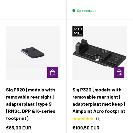
Op voorraad
Toevoegen aan winkelwagen
Toevoeg
Sig P320 [models with
Sig P320 [models with
removable rear sight]
removable rear sight]
adapterplaat | type S
adapterplaat met keep |
[RMSc, DPP & K-series
Aimpoint Acro footprint
footprint]
★★★★★
(1)
€85,00 EUR
€109,50 EUR