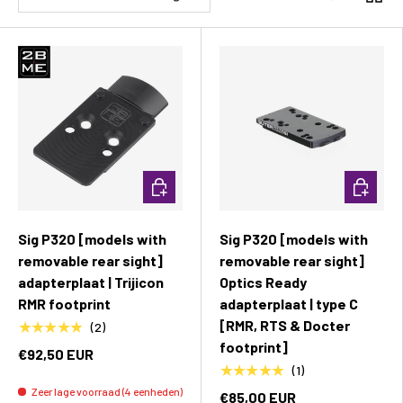
Toevoegen aan winkelwagen
Toevoeg
Sig P320 [models with
Sig P320 [models with
removable rear sight]
removable rear sight]
adapterplaat | Trijicon
Optics Ready
RMR footprint
adapterplaat | type C
[RMR, RTS & Docter
★★★★★
(2)
footprint]
€92,50 EUR
★★★★★
(1)
Zeer lage voorraad (4 eenheden)
€85,00 EUR