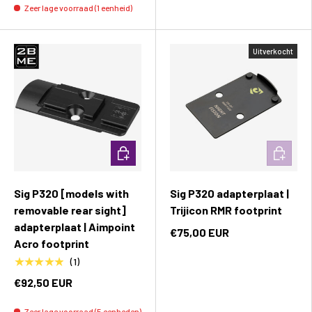
Zeer lage voorraad (1 eenheid)
Uitverkocht
Toevoegen aan winkelwagen
Toevoeg
Sig P320 [models with
Sig P320 adapterplaat |
removable rear sight]
Trijicon RMR footprint
adapterplaat | Aimpoint
€75,00 EUR
Acro footprint
★★★★★
(1)
€92,50 EUR
Zeer lage voorraad (5 eenheden)