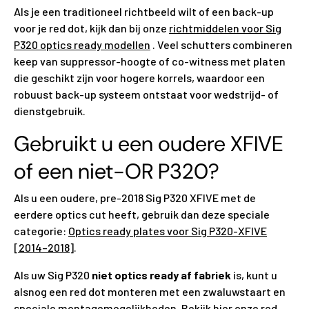
Als je een traditioneel richtbeeld wilt of een back-up
voor je red dot, kijk dan bij onze
richtmiddelen voor Sig
P320 optics ready modellen
. Veel schutters combineren
keep van suppressor-hoogte of co-witness met platen
die geschikt zijn voor hogere korrels, waardoor een
robuust back-up systeem ontstaat voor wedstrijd- of
dienstgebruik.
Gebruikt u een oudere XFIVE
of een niet-OR P320?
Als u een oudere, pre-2018 Sig P320 XFIVE met de
eerdere optics cut heeft, gebruik dan deze speciale
categorie:
Optics ready plates voor Sig P320-XFIVE
[2014–2018]
.
Als uw Sig P320
niet optics ready af fabriek
is, kunt u
alsnog een red dot monteren met een zwaluwstaart en
speciale montagemogelijkheden. Bekijk hier onze
red