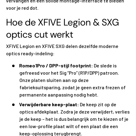
vervangen en een solide montage-interface te bieden
voor je red dot.
Hoe de XFIVE Legion & SXG
optics cut werkt
XFIVE Legion en XFIVE SXG delen dezelfde moderne
optics ready-indeling:
Romeo1Pro / DPP-stijl footprint:
De slede is
gefreesd voor het Sig “Pro” (R1P/DPP) patroon.
Onze platen sluiten aan op deze
fabrieksuitsparing, zodat je geen extra frezen of
permanente aanpassing nodig hebt.
Verwijderbare keep-plaat:
De keep zit op de
optics afdekplaat. Zodra je deze verwijdert, verlies
je de keep – het is dus belangrijk om te kiezen of je
een low-profile plaat wilt of een plaat die een
keep-oplossing terugbrengt.