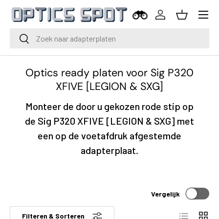
Menu
Ga naar inhoud
Inloggen
Mand
Zoeken
Zoeken
Optics ready platen voor Sig P320
XFIVE [LEGION & SXG]
Monteer de door u gekozen rode stip op
de Sig P320 XFIVE [LEGION & SXG] met
een op de voetafdruk afgestemde
adapterplaat.
Vergelijk
Lijst
Raste
Filteren & Sorteren