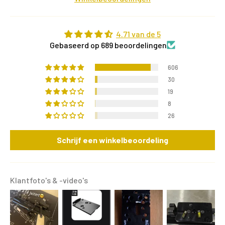
4.71 van de 5
Gebaseerd op 689 beoordelingen
606
30
19
8
26
Schrijf een winkelbeoordeling
Klantfoto's & -video's