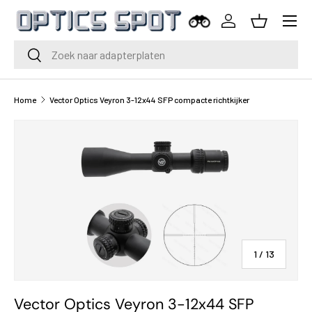
Menu
Ga naar inhoud
Inloggen
Mand
Zoeken
Zoeken
Home
Vector Optics Veyron 3-12x44 SFP compacte richtkijker
van
1
/
13
Vector Optics Veyron 3-12x44 SFP