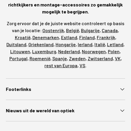
richtkijkers en montage-accessoires zo gemakkelijk
mogelijk te begrijpen.
Zorg ervoor dat je de juiste website controleert op basis
van je locatie:
Oostenrijk
,
België
,
Bulgarije
,
Canada
,
Kroatië
,
Denemarken
,
Estland
,
Finland
,
Frankrijk
,
Duitsland
,
Griekenland
,
Hongarije
,
Ierland
,
Italië
,
Letland
,
Litouwen
,
Luxemburg
,
Nederland
,
Noorwegen
,
Polen
,
Portugal
,
Roemenië
,
Spanje
,
Zweden
,
Zwitserland
,
VK
,
rest van Europa
,
VS
.
Footerlinks
Nieuws uit de wereld van optiek