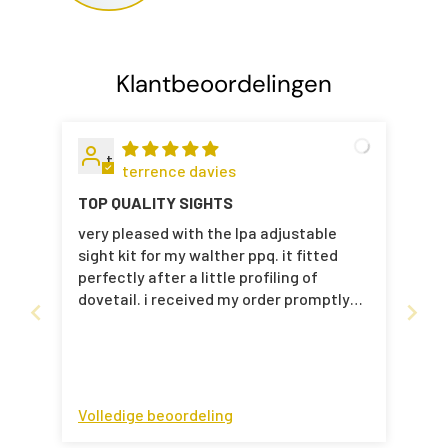
Klantbeoordelingen
t
terrence davies
TOP QUALITY SIGHTS
very pleased with the lpa adjustable
sight kit for my walther ppq. it fitted
perfectly after a little profiling of
dovetail. i received my order promptly
and as i live in the uk i was suprised how
quick i received it hastle free. i have
recommended your superb sights with
top quality manufacture. many thanks
for your professional service and top
Volledige beoordeling
quality. kind regards terrence/