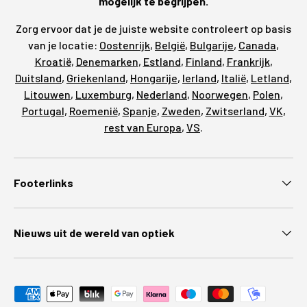
mogelijk te begrijpen.
Zorg ervoor dat je de juiste website controleert op basis
van je locatie:
Oostenrijk
,
België
,
Bulgarije
,
Canada
,
Kroatië
,
Denemarken
,
Estland
,
Finland
,
Frankrijk
,
Duitsland
,
Griekenland
,
Hongarije
,
Ierland
,
Italië
,
Letland
,
Litouwen
,
Luxemburg
,
Nederland
,
Noorwegen
,
Polen
,
Portugal
,
Roemenië
,
Spanje
,
Zweden
,
Zwitserland
,
VK
,
rest van Europa
,
VS
.
Footerlinks
Nieuws uit de wereld van optiek
Geaccepteerde betaalmethoden