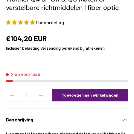
verstelbare richtmiddelen | fiber optic
1 beoordeling
€104,20 EUR
Inclusief belasting
Verzending
berekend bij afrekenen.
2 op voorraad
Aantal
Toevoegen aan winkelwagen
-
+
Beschrijving
Laagprofiel verstelbare richtmiddelen voor Walther Q4