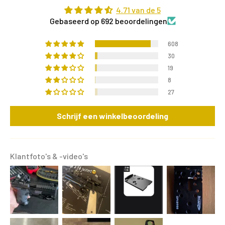
4.71 van de 5
Gebaseerd op 692 beoordelingen
608
30
19
8
27
Schrijf een winkelbeoordeling
Klantfoto's & -video's